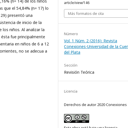
5,16% (n= 14) de los niños
article/view/146
as que el 54,84% (n= 17) lo
Más formatos de cita
 29) presentó una
stencia de inicio de la
los niños. Al analizar la
Número
ésta fue principalmente
Vol. 1 Núm. 2 (2016): Revista
entaria en niños de 6 a 12
Conexiones-Universidad de la Cue
orrientes, no se adecua a
del Plata
Sección
Revisión Teórica
Licencia
Derechos de autor 2020 Conexiones
Esta obra está bajo una licencia