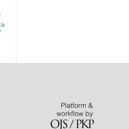
,
 la
a