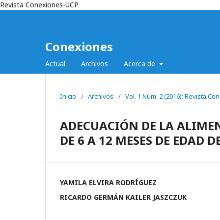
Revista Conexiones-UCP
Conexiones
Actual
Archivos
Acerca de
Inicio
/
Archivos
/
Vol. 1 Núm. 2 (2016): Revista C
ADECUACIÓN DE LA ALIME
DE 6 A 12 MESES DE EDAD 
YAMILA ELVIRA RODRÍGUEZ
RICARDO GERMÁN KAILER JASZCZUK