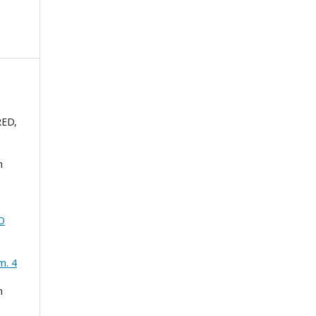
ED,
n
O
m. 4
n