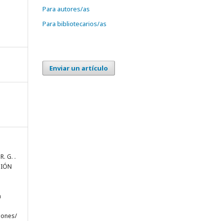
Para autores/as
Para bibliotecarios/as
Enviar un artículo
. G. .
CIÓN
a
iones/