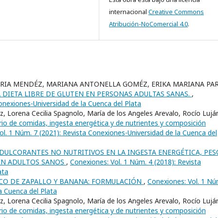
internacional
Creative Commons
Atribución-NoComercial 4.0
.
ORIA MENDÉZ, MARIANA ANTONELLA GOMÉZ, ERIKA MARIANA PAR
A DIETA LIBRE DE GLUTEN EN PERSONAS ADULTAS SANAS.
,
onexiones-Universidad de la Cuenca del Plata
tz, Lorena Cecilia Spagnolo, María de los Angeles Arevalo, Rocío Lujá
rio de comidas, ingesta energética y de nutrientes y composición
ol. 1 Núm. 7 (2021): Revista Conexiones-Universidad de la Cuenca del
EDULCORANTES NO NUTRITIVOS EN LA INGESTA ENERGÉTICA, PES
 EN ADULTOS SANOS
,
Conexiones: Vol. 1 Núm. 4 (2018): Revista
ata
CO DE ZAPALLO Y BANANA: FORMULACIÓN
,
Conexiones: Vol. 1 Nú
a Cuenca del Plata
tz, Lorena Cecilia Spagnolo, María de los Angeles Arevalo, Rocío Lujá
rio de comidas, ingesta energética y de nutrientes y composición