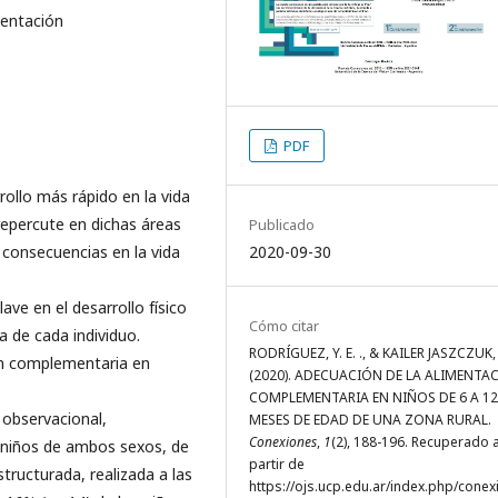
mentación
PDF
rollo más rápido en la vida
repercute en dichas áreas
Publicado
2020-09-30
consecuencias en la vida
ave en el desarrollo físico
Cómo citar
ia de cada individuo.
RODRÍGUEZ, Y. E. ., & KAILER JASZCZUK, R
ión complementaria en
(2020). ADECUACIÓN DE LA ALIMENTA
COMPLEMENTARIA EN NIÑOS DE 6 A 12
 observacional,
MESES DE EDAD DE UNA ZONA RURAL.
Conexiones
,
1
(2), 188-196. Recuperado 
31 niños de ambos sexos, de
partir de
tructurada, realizada a las
https://ojs.ucp.edu.ar/index.php/conex