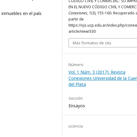
CÓDIGO CIVIL Y COMERCIAL.: SU IMP
EN EL NUEVO CÓDIGO CIVIL Y COMERCI
Conexiones
,
1
(3), 155-160. Recuperado 
s inmuebles en el país
partir de
https://ojs.ucp.edu.ar/index.php/conex
article/view/330
Más formatos de cita
Número
Vol. 1 Núm. 3 (2017): Revista
Conexiones-Universidad de la Cue
del Plata
Sección
Ensayos
Licencia