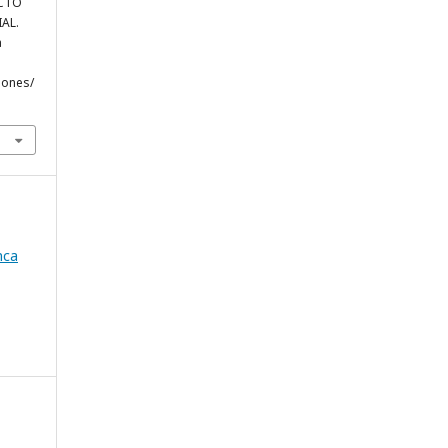
ACTO
AL.
a
iones/
nca