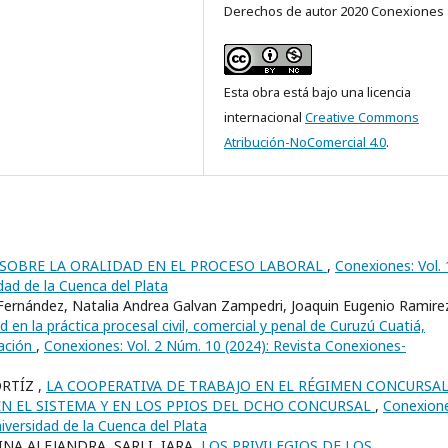
Derechos de autor 2020 Conexiones
Esta obra está bajo una licencia
internacional
Creative Commons
Atribución-NoComercial 4.0
.
S SOBRE LA ORALIDAD EN EL PROCESO LABORAL
,
Conexiones: Vol. 
dad de la Cuenca del Plata
 Fernández, Natalia Andrea Galvan Zampedri, Joaquin Eugenio Ramire
ad en la práctica procesal civil, comercial y penal de Curuzú Cuatiá,
tación
,
Conexiones: Vol. 2 Núm. 10 (2024): Revista Conexiones-
RTÍZ ,
LA COOPERATIVA DE TRABAJO EN EL RÉGIMEN CONCURSAL
EN EL SISTEMA Y EN LOS PPIOS DEL DCHO CONCURSAL
,
Conexione
iversidad de la Cuenca del Plata
INA ALEJANDRA, SARLI, IARA,
LOS PRIVILEGIOS DE LOS