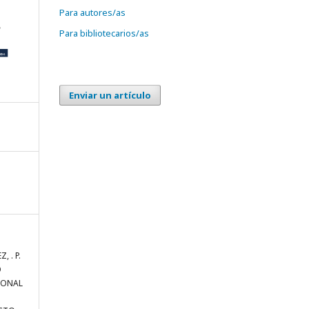
Para autores/as
Para bibliotecarios/as
Enviar un artículo
, . P.
O
IONAL