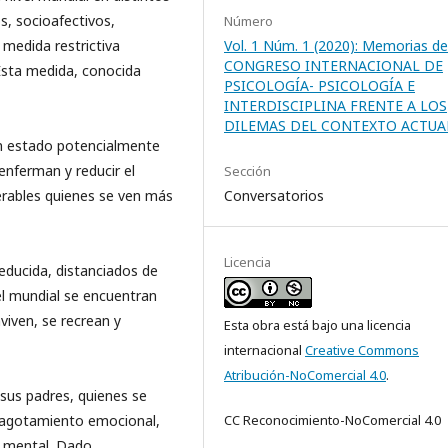
s, socioafectivos,
Número
Vol. 1 Núm. 1 (2020): Memorias del
 medida restrictiva
CONGRESO INTERNACIONAL DE
 Esta medida, conocida
PSICOLOGÍA- PSICOLOGÍA E
INTERDISCIPLINA FRENTE A LOS
DILEMAS DEL CONTEXTO ACTUA
n estado potencialmente
enferman y reducir el
Sección
Conversatorios
erables quienes se ven más
Licencia
reducida, distanciados de
vel mundial se encuentran
viven, se recrean y
Esta obra está bajo una licencia
internacional
Creative Commons
Atribución-NoComercial 4.0
.
e sus padres, quienes se
CC Reconocimiento-NoComercial 4.0
o agotamiento emocional,
d mental. Dado