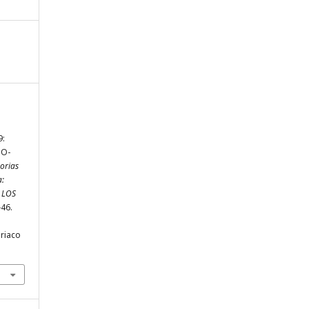
:
TO-
rias
a:
 LOS
-46.
riaco