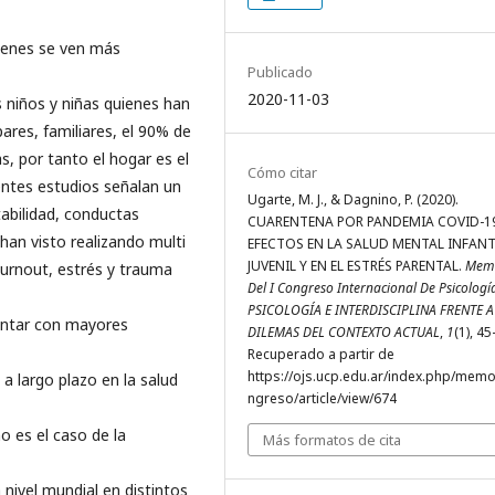
uienes se ven más
Publicado
2020-11-03
s niños y niñas quienes han
pares, familiares, el 90% de
s, por tanto el hogar es el
Cómo citar
entes estudios señalan un
Ugarte, M. J., & Dagnino, P. (2020).
tabilidad, conductas
CUARENTENA POR PANDEMIA COVID-19
 han visto realizando multi
EFECTOS EN LA SALUD MENTAL INFAN
JUVENIL Y EN EL ESTRÉS PARENTAL.
Memo
urnout, estrés y trauma
Del I Congreso Internacional De Psicologí
PSICOLOGÍA E INTERDISCIPLINA FRENTE A
ontar con mayores
DILEMAS DEL CONTEXTO ACTUAL
,
1
(1), 45
Recuperado a partir de
https://ojs.ucp.edu.ar/index.php/memo
a largo plazo en la salud
ngreso/article/view/674
 es el caso de la
Más formatos de cita
nivel mundial en distintos