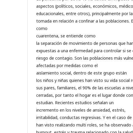
aspectos (políticos, sociales, económicos, médico
educacionales, entre otros), principalmente por la
tomada en relación a confinar a las poblaciones.
como
cuarentena, se entiende como
la separación de movimiento de personas que ha
expuestas a una enfermedad para controlar si se 
riesgo de contagio. Son las poblaciones más vuln
afectadas por medidas como el
aislamiento social, dentro de este grupo están
los niños y niñas quienes han visto su vida social 
sus pares, familiares, el 90% de las escuelas a ni
cerradas, por tanto el hogar es el lugar donde con
estudian. Recientes estudios señalan un
incremento en los niveles de ansiedad, estrés,
irritabilidad, conductas regresivas. Y en el caso d
han visto realizando multi roles, se ha observad
burnout, estrés y trauma relacionado con la salu