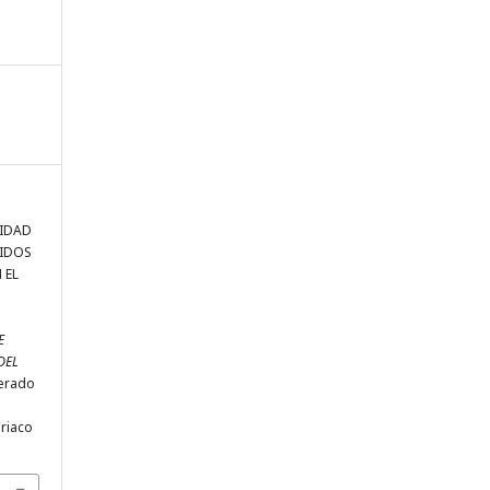
LIDAD
UIDOS
 EL
E
DEL
perado
riaco