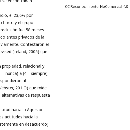
ual se encontraban
CC Reconocimiento-NoComercial 4.0
dio, el 23,6% por
 hurto y el grupo
reclusión fue 58 meses.
do antes privados de la
reviamente. Contestaron el
evised (lreland, 2005) que
la propiedad, relacional y
1 = nunca) a (4 = siempre);
espondieron al
Webster, 201 O) que mide
 alternativas de respuesta
titud hacia la Agresión
as actitudes hacia la
uertemente en desacuerdo)