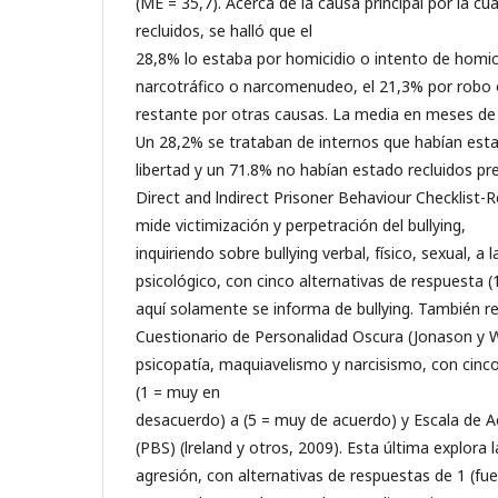
(ME = 35,7). Acerca de la causa principal por la c
recluidos, se halló que el
28,8% lo estaba por homicidio o intento de homici
narcotráfico o narcomenudeo, el 21,3% por robo o
restante por otras causas. La media en meses de 
Un 28,2% se trataban de internos que habían esta
libertad y un 71.8% no habían estado recluidos p
Direct and lndirect Prisoner Behaviour Checklist-R
mide victimización y perpetración del bullying,
inquiriendo sobre bullying verbal, físico, sexual, a 
psicológico, con cinco alternativas de respuesta (
aquí solamente se informa de bullying. También r
Cuestionario de Personalidad Oscura (Jonason y 
psicopatía, maquiavelismo y narcisismo, con cinco
(1 = muy en
desacuerdo) a (5 = muy de acuerdo) y Escala de Ac
(PBS) (lreland y otros, 2009). Esta última explora l
agresión, con alternativas de respuestas de 1 (f