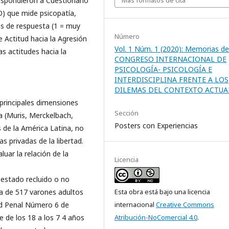
espondieron a Cuestionario
) que mide psicopatía,
as de respuesta (1 = muy
Número
 Actitud hacia la Agresión
Vol. 1 Núm. 1 (2020): Memorias del
as actitudes hacia la
CONGRESO INTERNACIONAL DE
PSICOLOGÍA- PSICOLOGÍA E
INTERDISCIPLINA FRENTE A LOS
DILEMAS DEL CONTEXTO ACTUA
principales dimensiones
Sección
a (Muris, Merckelbach,
Posters con Experiencias
 de la América Latina, no
 privadas de la libertad.
uar la relación de la
Licencia
r estado recluido o no
Esta obra está bajo una licencia
a de 517 varones adultos
internacional
Creative Commons
dad Penal Número 6 de
Atribución-NoComercial 4.0
.
e de los 18 a los 7 4 años