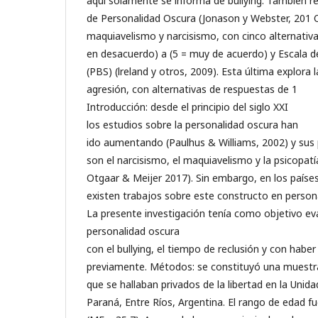
aquí solamente se informa de bullying. También r
de Personalidad Oscura (Jonason y Webster, 201 O
maquiavelismo y narcisismo, con cinco alternativ
en desacuerdo) a (5 = muy de acuerdo) y Escala de
(PBS) (lreland y otros, 2009). Esta última explora l
agresión, con alternativas de respuestas de 1
Introducción: desde el principio del siglo XXI
los estudios sobre la personalidad oscura han
ido aumentando (Paulhus & Williams, 2002) y sus 
son el narcisismo, el maquiavelismo y la psicopatí
Otgaar & Meijer 2017). Sin embargo, en los países
existen trabajos sobre este constructo en personas
La presente investigación tenía como objetivo eval
personalidad oscura
con el bullying, el tiempo de reclusión y con habe
previamente. Métodos: se constituyó una muestr
que se hallaban privados de la libertad en la Uni
Paraná, Entre Ríos, Argentina. El rango de edad fu