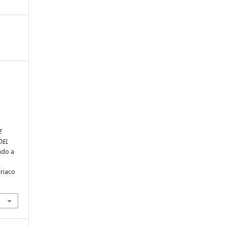
E
DEL
ado a
riaco