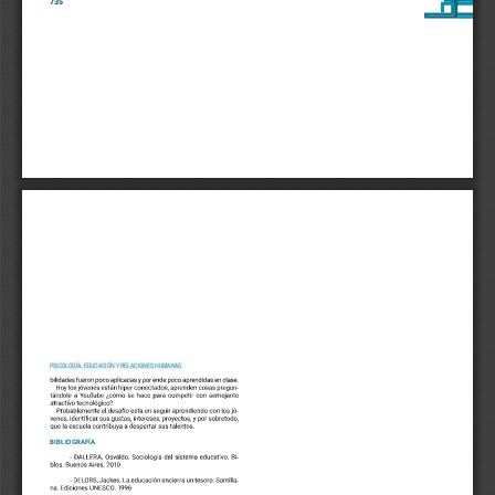
PSICOLOGÍA, EDUCACIÓN Y RELACIONES HUMANAS
-
-
BIBLIOGRAFÍA
    - 
-
    - 
-