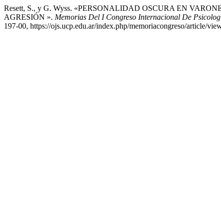
Resett, S., y G. Wyss. «PERSONALIDAD OSCURA EN VA
AGRESIÓN ».
Memorias Del I Congreso Internacional De P
197-00, https://ojs.ucp.edu.ar/index.php/memoriacongreso/article/vie