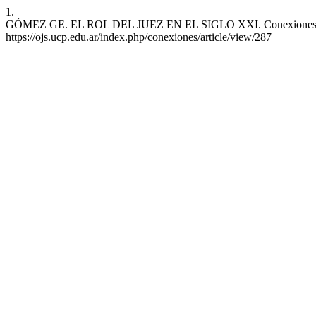
1.
GÓMEZ GE. EL ROL DEL JUEZ EN EL SIGLO XXI. Conexiones-UCP [Int
https://ojs.ucp.edu.ar/index.php/conexiones/article/view/287